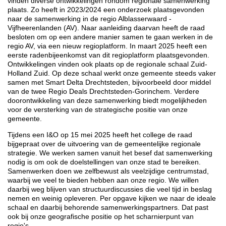
vinden diverse ontwikkelingen rondom regionale samenwerking
plaats. Zo heeft in 2023/2024 een onderzoek plaatsgevonden
naar de samenwerking in de regio Alblasserwaard -
Vijfheerenlanden (AV). Naar aanleiding daarvan heeft de raad
besloten om op een andere manier samen te gaan werken in de
regio AV, via een nieuw regioplatform. In maart 2025 heeft een
eerste radenbijeenkomst van dit regioplatform plaatsgevonden.
Ontwikkelingen vinden ook plaats op de regionale schaal Zuid-
Holland Zuid. Op deze schaal werkt onze gemeente steeds vaker
samen met Smart Delta Drechtsteden, bijvoorbeeld door middel
van de twee Regio Deals Drechtsteden-Gorinchem. Verdere
doorontwikkeling van deze samenwerking biedt mogelijkheden
voor de versterking van de strategische positie van onze
gemeente.
Tijdens een I&O op 15 mei 2025 heeft het college de raad
bijgepraat over de uitvoering van de gemeentelijke regionale
strategie. We werken samen vanuit het besef dat samenwerking
nodig is om ook de doelstellingen van onze stad te bereiken.
Samenwerken doen we zelfbewust als veelzijdige centrumstad,
waarbij we veel te bieden hebben aan onze regio. We willen
daarbij weg blijven van structuurdiscussies die veel tijd in beslag
nemen en weinig opleveren. Per opgave kijken we naar de ideale
schaal en daarbij behorende samenwerkingspartners. Dat past
ook bij onze geografische positie op het scharnierpunt van
regio's.