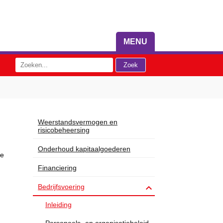
MENU
Weerstandsvermogen en
risicobeheersing
Onderhoud kapitaalgoederen
ie
Financiering

Bedrijfsvoering
Inleiding