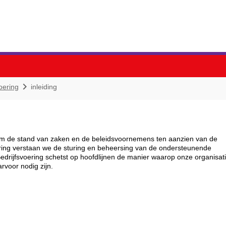

oering
inleiding
om de stand van zaken en de beleidsvoornemens ten aanzien van de
oering verstaan we de sturing en beheersing van de ondersteunende
edrijfsvoering schetst op hoofdlijnen de manier waarop onze organisat
rvoor nodig zijn.